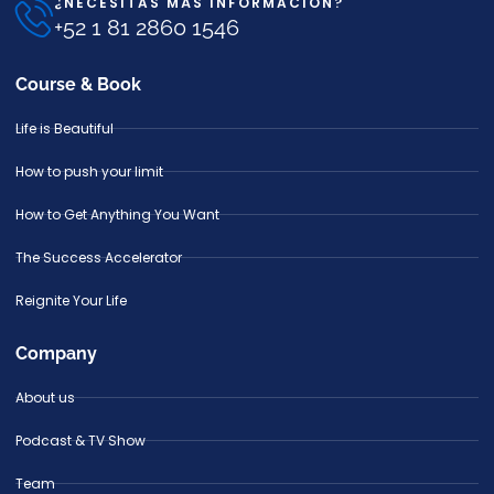
¿NECESITAS MÁS INFORMACIÓN?
+52 1 81 2860 1546
Course & Book
Life is Beautiful
How to push your limit
How to Get Anything You Want
The Success Accelerator
Reignite Your Life
Company
About us
Podcast & TV Show
Team